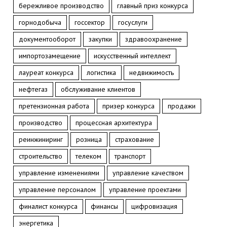
бережливое производство
главный приз конкурса
горнодобыча
госсектор
госуслуги
документооборот
закупки
здравоохранение
импортозамещение
искусственный интеллект
лауреат конкурса
логистика
недвижимость
нефтегаз
обслуживание клиентов
претензионная работа
призер конкурса
продажи
производство
процессная архитектура
реинжиниринг
розница
страхование
строительство
телеком
транспорт
управление изменениями
управление качеством
управление персоналом
управление проектами
финалист конкурса
финансы
цифровизация
энергетика