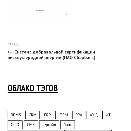
Навигация
Предыдущая
НАЗАД
запись:
по
Система добровольной сертификации
низкоуглеродной энергии (ПАО Сбербанк)
записям
ОБЛАКО ТЭГОВ
BPMS
CRM
ERP
ITSM
RPA
АХД
ИТ
ОЦО
СМК
аджайл
банк