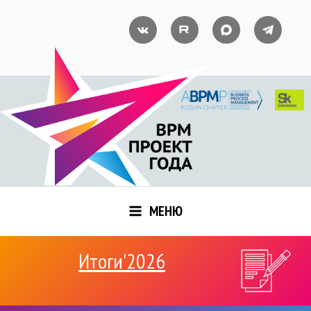
Перейти
к
ВКонтакте
RUTUBE
MAX
Telegram
содержимому
МЕНЮ
Итоги'2026